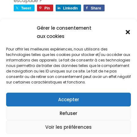
escapade ?
Tweet
Pin
LinkedIn
Share
Gérer le consentement
aux cookies
Actualités Cinéma
Pour offrir les meilleures expériences, nous utilisons des
Actualités Geek
technologies telles que les cookies pour stocker et/ou accéder aux
informations des appareils. Le fait de consentir à ces technologies
Actualités Hi-FI
nous permettra de traiter des données telles que le comportement
de navigation ou les ID uniques sur ce site. Le fait de ne pas
Actualités High-Tech
consentir ou de retirer son consentement peut avoir un effet négatif
sur certaines caractéristiques et fonctions.
Actualités Jeu Vidéo
Actualités Livres
Accepter
Actualités Sport
Refuser
Actualités TV
Voir les préférences