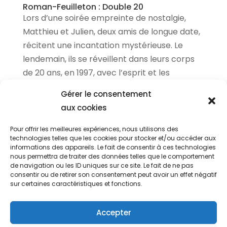
Roman-Feuilleton : Double 20
Lors d’une soirée empreinte de nostalgie,
Matthieu et Julien, deux amis de longue date,
récitent une incantation mystérieuse. Le
lendemain, ils se réveillent dans leurs corps
de 20 ans, en 1997, avec l’esprit et les
connaissances de 2024. Cette nouvelle...
Gérer le consentement
aux cookies
Actualités Cinéma
Pour offrir les meilleures expériences, nous utilisons des
Actualités Geek
technologies telles que les cookies pour stocker et/ou accéder aux
informations des appareils. Le fait de consentir à ces technologies
Actualités Hi-FI
nous permettra de traiter des données telles que le comportement
de navigation ou les ID uniques sur ce site. Le fait de ne pas
Actualités High-Tech
consentir ou de retirer son consentement peut avoir un effet négatif
sur certaines caractéristiques et fonctions.
Actualités Jeu Vidéo
Actualités Livres
Accepter